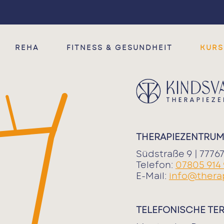
Fitness & Gesundheit
Therapie
Reha
Ergotherapie
T-RENA
Heilpraktiker
REHA
FITNESS & GESUNDHEIT
KURS
Physiotherapie
RV Fit
Entspannung
§20 Präventionskurse
Ak-tiv & Gesund
THERAPIEZENTRUM
Südstraße 9 | 777
Telefon:
07805 914
E-Mail:
info@thera
TELEFONISCHE TE