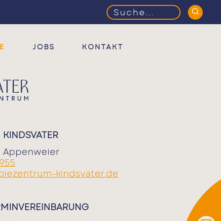
Suchbegriffe
E
JOBS
KONTAKT
 KINDSVATER
67 Appenweier
 955
piezentrum-kindsvater.de
RMINVEREINBARUNG