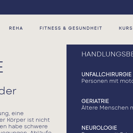
Fitness & Gesundheit
Kurse
Reha
T-RENA
Heilpraktiker
Termine
REHA
FITNESS & GESUNDHEIT
KURS
RV Fit
Entspannung
Ak-tiv & Gesund
HANDLUNGSBE
E
UNFALLCHIRURGIE
Personen mit mot
eder
GERIATRIE
Ältere Menschen m
ung, eine
er Körper ist nicht
lgen habe schwere
NEUROLOGIE