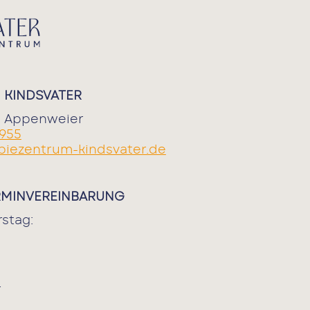
 KINDSVATER
67 Appenweier
 955
piezentrum-kindsvater.de
RMINVEREINBARUNG
stag:
r