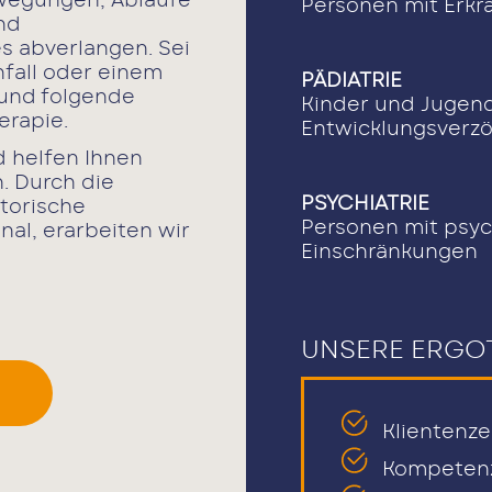
ewegungen, Abläufe
Personen mit Erk
nd
s abverlangen. Sei
fall oder einem
PÄDIATRIE
 und folgende
Kinder und Jugend
erapie.
Entwicklungsverz
d helfen Ihnen
. Durch die
PSYCHIATRIE
torische
Personen mit psy
nal, erarbeiten wir
Einschränkungen
UNSERE ERGOT
Klientenze
Kompetenz