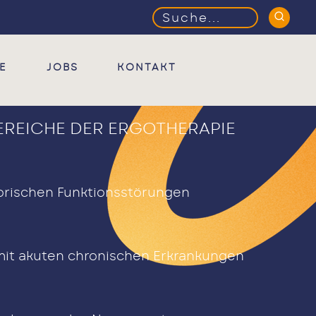
Suchbegriffe
E
JOBS
KONTAKT
REICHE DER ERGOTHERAPIE
orischen Funktionsstörungen
it akuten chronischen Erkrankungen