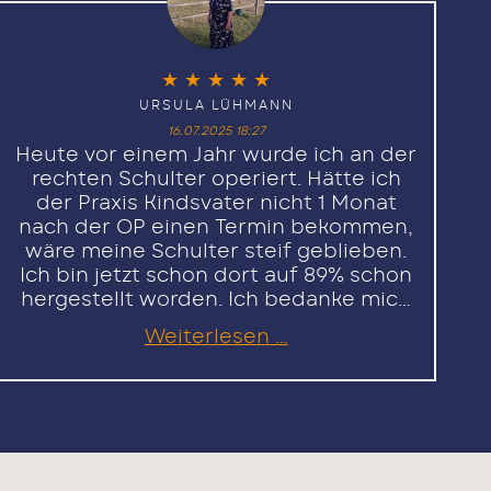
★
★
★
★
★
URSULA LÜHMANN
16.07.2025 18:27
Heute vor einem Jahr wurde ich an der
rechten Schulter operiert. Hätte ich
der Praxis Kindsvater nicht 1 Monat
nach der OP einen Termin bekommen,
wäre meine Schulter steif geblieben.
Ich bin jetzt schon dort auf 89% schon
hergestellt worden. Ich bedanke mich
jetzt schonmal. Auf die weiteren
Ursula
Weiterlesen …
Therapien freue ich mich jetzt schon.
Lühmann