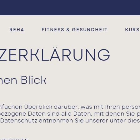
Fitness & Gesundheit
Therapie
Menü
Kurse
Reha
Willkommen
Ergotherapie
T-RENA
Heilpraktiker
Termine
REHA
FITNESS & GESUNDHEIT
KURS
Therapie
Physiotherapie
RV Fit
Entspannung
Z­ERKLÄRUNG
Reha
§20 Präventionskurse
Ak-tiv & Gesund
Fitness & Gesundheit
nen Blick
Kurse
Jobs
nfachen Überblick darüber, was mit Ihren per
zogene Daten sind alle Daten, mit denen Sie pe
Kontakt
 Datenschutz entnehmen Sie unserer unter die