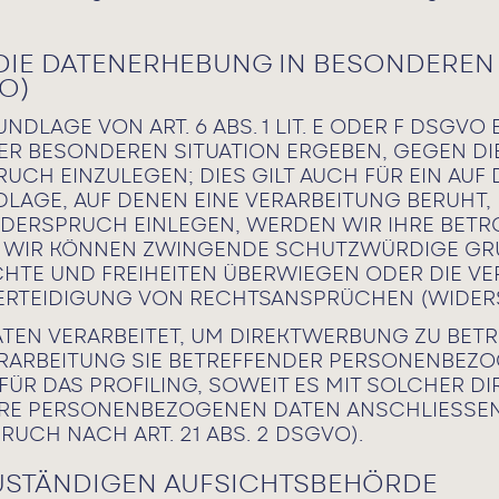
IE DATENERHEBUNG IN BESONDEREN 
O)
LAGE VON ART. 6 ABS. 1 LIT. E ODER F DSGVO 
RER BESONDEREN SITUATION ERGEBEN, GEGEN DI
H EINZULEGEN; DIES GILT AUCH FÜR EIN AUF
DLAGE, AUF DENEN EINE VERARBEITUNG BERUHT,
IDERSPRUCH EINLEGEN, WERDEN WIR IHRE BET
N, WIR KÖNNEN ZWINGENDE SCHUTZWÜRDIGE GR
CHTE UND FREIHEITEN ÜBERWIEGEN ODER DIE VE
TEIDIGUNG VON RECHTSANSPRÜCHEN (WIDERSPR
N VERARBEITET, UM DIREKTWERBUNG ZU BETREI
ERARBEITUNG SIE BETREFFENDER PERSONENBEZ
FÜR DAS PROFILING, SOWEIT ES MIT SOLCHER D
HRE PERSONENBEZOGENEN DATEN ANSCHLIESSE
CH NACH ART. 21 ABS. 2 DSGVO).
USTÄNDIGEN AUFSICHTS­BEHÖRDE