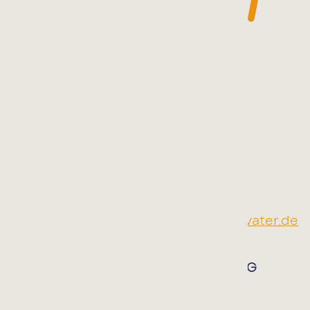
THERAPIEZENTRUM KINDSVATER
Südstraße 9 | 77767 Appenweier
Telefon:
07805 914 955
E-Mail:
info@therapiezentrum-kindsvater.de
TELEFONISCHE TERMINVEREINBARUNG
Montag bis Donnerstag:
8:30 bis 12:00 Uhr