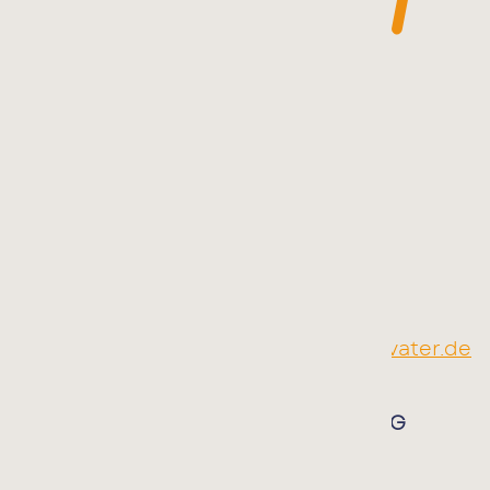
THERAPIEZENTRUM KINDSVATER
Südstraße 9 | 77767 Appenweier
Telefon:
07805 914 955
E-Mail:
info@therapiezentrum-kindsvater.de
TELEFONISCHE TERMINVEREINBARUNG
Montag bis Donnerstag:
8:30 bis 12:00 Uhr