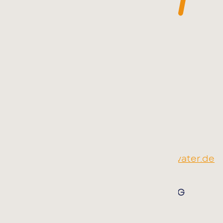
THERAPIEZENTRUM KINDSVATER
Südstraße 9 | 77767 Appenweier
Telefon:
07805 914 955
E-Mail:
info@therapiezentrum-kindsvater.de
TELEFONISCHE TERMINVEREINBARUNG
Montag bis Donnerstag:
8:30 bis 12:00 Uhr