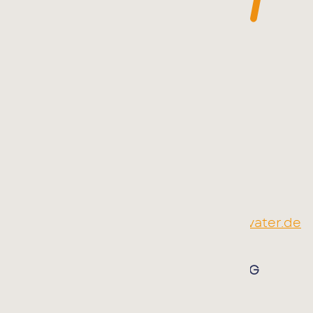
THERAPIEZENTRUM KINDSVATER
Südstraße 9 | 77767 Appenweier
Telefon:
07805 914 955
E-Mail:
info@therapiezentrum-kindsvater.de
TELEFONISCHE TERMINVEREINBARUNG
Montag bis Donnerstag:
8:30 bis 12:00 Uhr