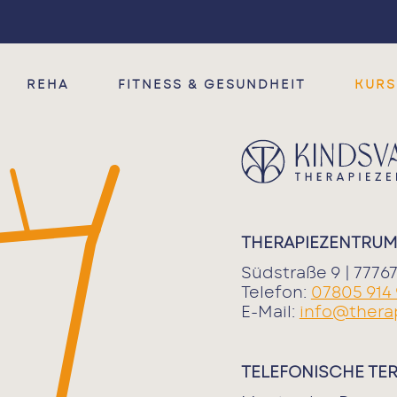
Fitness & Gesundheit
Therapie
Reha
Ergotherapie
T-RENA
Heilpraktiker
REHA
FITNESS & GESUNDHEIT
KURS
Physiotherapie
RV Fit
Entspannung
§20 Präventionskurse
Ak-tiv & Gesund
THERAPIEZENTRUM
Südstraße 9 | 777
Telefon:
07805 914
E-Mail:
info@thera
TELEFONISCHE TE