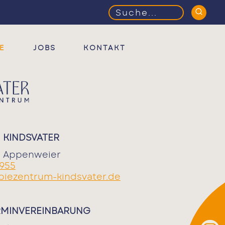
Suchbegriffe
E
JOBS
KONTAKT
 KINDSVATER
67 Appenweier
 955
piezentrum-kindsvater.de
RMINVEREINBARUNG