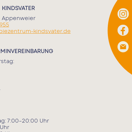
 KINDSVATER
67 Appenweier
 955
piezentrum-kindsvater.de
RMINVEREINBARUNG
stag:
r
g: 7:00–20:00 Uhr
 Uhr