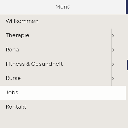
Menü
Willkommen
Navigation
WILLKOMMEN
THERAPIE
überspringen
Therapie
VIELEN DANK,
Reha
BEWERBUNG 
Fitness & Gesundheit
Kurse
Hier geht es zurück zur Startseite.
Jobs
Kontakt